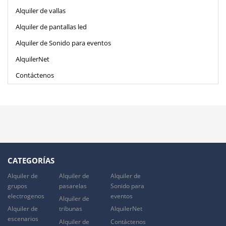
Alquiler de vallas
Alquiler de pantallas led
Alquiler de Sonido para eventos
AlquilerNet
Contáctenos
CATEGORÍAS
Alquiler de
Alquiler de
Alquiler de
grupos
pasarelas
Sonido para
electrogenos
eventos
Alquiler de
Alquiler de
tribunas
AlquilerNet
escenarios
Alquiler de
Contáctenos