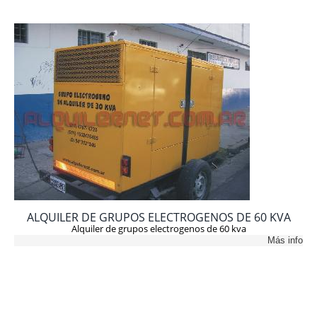
ALQUILER DE GRUPOS ELECTROGENOS DE 60 KVA
Alquiler de grupos electrogenos de 60 kva
Más info