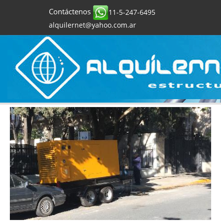
Contáctenos
11-5-247-6495
alquilernet@yahoo.com.ar