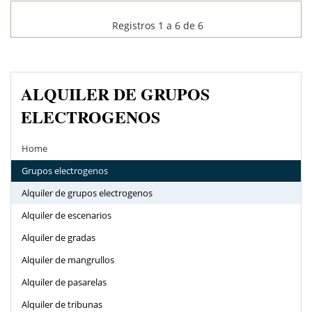
Registros 1 a 6 de 6
ALQUILER DE GRUPOS
ELECTROGENOS
Home
Grupos electrogenos
Alquiler de grupos electrogenos
Alquiler de escenarios
Alquiler de gradas
Alquiler de mangrullos
Alquiler de pasarelas
Alquiler de tribunas